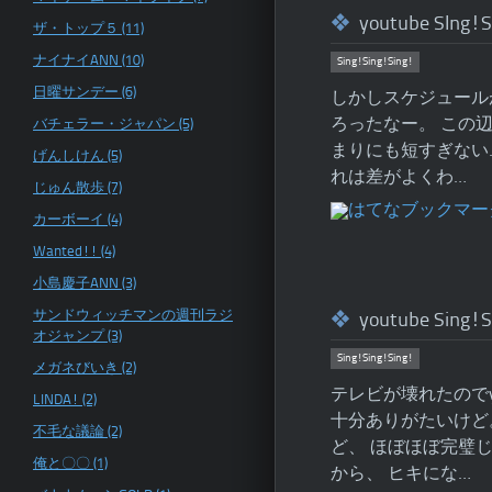
youtube SIng
ザ・トップ５ (11)
ナイナイANN (10)
Sing!Sing!Sing!
日曜サンデー (6)
しかしスケジュール
ろったなー。 この
バチェラー・ジャパン (5)
まりにも短すぎない
げんしけん (5)
れは差がよくわ…
じゅん散歩 (7)
カーボーイ (4)
Wanted!! (4)
小島慶子ANN (3)
サンドウィッチマンの週刊ラジ
youtube Si
オジャンプ (3)
Sing!Sing!Sing!
メガネびいき (2)
テレビが壊れたのでy
LINDA! (2)
十分ありがたいけど
不毛な議論 (2)
ど、 ほぼほぼ完璧
俺と〇〇 (1)
から、 ヒキにな…