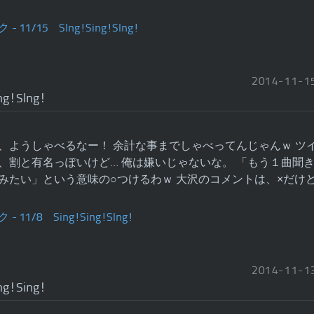
2014
-
11
-
1
ng!SIng!
、ようしゃべるなー！ 余計な事までしゃべってんじゃんｗ ツ
、割と有名っぽいけど… 俺は嫌いじゃないな。 「もう１曲聞
みたい」という意味の○つけるわｗ 大沢のコメントは、×だけ
2014
-
11
-
1
ng!Sing!