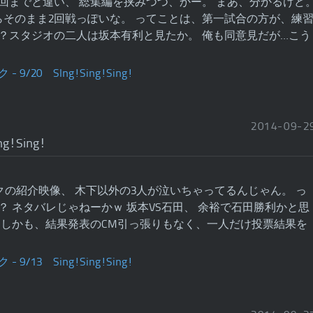
回までと違い、 総集編を挟みつつ、かー。 まあ、分かるけど
らそのまま2回戦っぽいな。 ってことは、第一試合の方が、練
？スタジオの二人は坂本有利と見たか。 俺も同意見だが…こう
2014
-
09
-
2
ng!Sing!
クの紹介映像、 木下以外の3人が泣いちゃってるんじゃん。 っ
？ ネタバレじゃねーかｗ 坂本VS石田、 余裕で石田勝利かと思
 しかも、結果発表のCM引っ張りもなく、一人だけ投票結果を
…