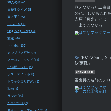
99人の壁 (41)
歌えなかった二曲目
高校生クイズ (33)
のね。 しかもこれを
東大王 (225)
吉原『月光』とは、
いいとも (99)
ー出てこなかっ…
Sing!Sing!Sing! (51)
旅猿 (46)
ネタ番組 (66)
カンブリア宮殿 (57)
10/22 Sin
ノーコン・キッド (11)
決定戦」
27時間テレビ (11)
Sing!Sing!Sing!
ラストアイドル (8)
審査員の名前のテロ
トラック乗り継ぎ旅 (7)
動画 (4)
ラジオ (19)
たまむすび (7)
マイゲーム・マイライフ (7)