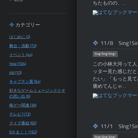
ちたものの、…
カテゴリー
はじめに (2)
11/8 Sing!Si
舞台・演劇 (73)
Sing!Sing!Sing!
イベント (44)
now (104)
この小林大河って人
ッター見た感じだと
old (10)
たい」「もっと見て
キャプテン翼 (54)
褒めてんじゃ…
好きなゲームミュージックとそ
の思い出 (6)
格ゲー関連 (39)
テレビ (172)
クイズ番組 (65)
11/1 SIng!Si
Qさま！！ (162)
Sing!Sing!Sing!