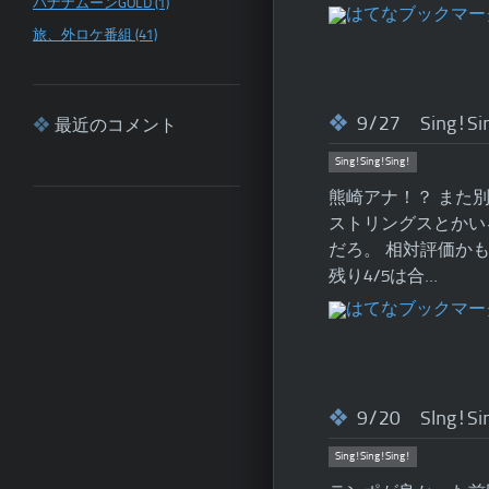
バナナムーンGOLD (1)
旅、外ロケ番組 (41)
9/27 Sing!Si
最近のコメント
Sing!Sing!Sing!
熊崎アナ！？ また
ストリングスとかい
だろ。 相対評価か
残り4/5は合…
9/20 SIng!Si
Sing!Sing!Sing!