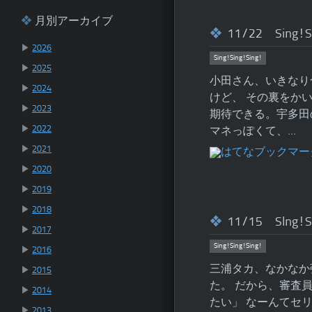
月別アーカイブ
11/22 Sing!S
▶
2026
Sing!Sing!Sing!
▶
2025
小田さん、いきなり
▶
2024
けど、 その裏をか
▶
2023
期待できる。宇多田の
▶
2022
マネっぽくて、…
▶
2021
▶
2020
▶
2019
▶
2018
11/15 SIng!S
▶
2017
Sing!Sing!Sing!
▶
2016
三浦タカ、なかなか
▶
2015
た。 だから、審査
▶
2014
たい」 なーんてセ
▶
2013