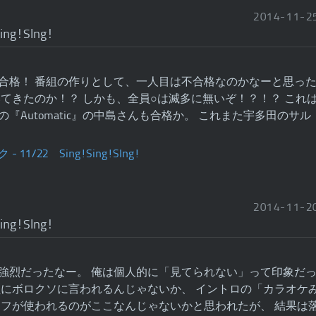
2014
-
11
-
2
ing!SIng!
合格！ 番組の作りとして、一人目は不合格なのかなーと思っ
いてきたのか！？ しかも、全員○は滅多に無いぞ！？！？ これ
『Automatic』の中島さんも合格か。 これまた宇多田のサル
2014
-
11
-
2
ing!SIng!
強烈だったなー。 俺は個人的に「見てられない」って印象だ
員にボロクソに言われるんじゃないか、 イントロの「カラオケ
リフが使われるのがここなんじゃないかと思われたが、 結果は