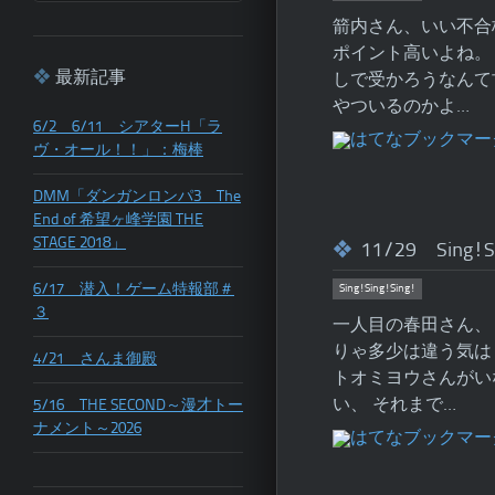
箭内さん、いい不合
ポイント高いよね。
最新記事
しで受かろうなんて
やついるのかよ…
6/2 6/11 シアターH「ラ
ヴ・オール！！」：梅棒
DMM「ダンガンロンパ3 The
End of 希望ヶ峰学園 THE
STAGE 2018」
11/29 Sing!S
6/17 潜入！ゲーム特報部＃
Sing!Sing!Sing!
３
一人目の春田さん、
りゃ多少は違う気は
4/21 さんま御殿
トオミヨウさんがい
い、 それまで…
5/16 THE SECOND～漫才トー
ナメント～2026