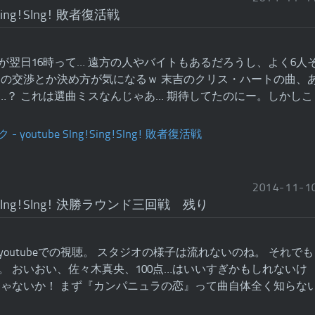
!Sing!SIng! 敗者復活戦
が翌日16時って… 遠方の人やバイトもあるだろうし、よく6人
辺の交渉とか決め方が気になるｗ 末吉のクリス・ハートの曲、
…？ これは選曲ミスなんじゃあ… 期待してたのにー。しかしこ
2014
-
11
-
1
ng!SIng!SIng! 決勝ラウンド三回戦 残り
outubeでの視聴。 スタジオの様子は流れないのね。 それでも
。 おいおい、佐々木真央、100点…はいいすぎかもしれないけ
じゃないか！ まず『カンパニュラの恋』って曲自体全く知らな