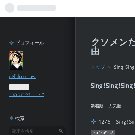
クソメン
プロフィール
由
トップ
>
Sing!Sing
id:falconclaw
Sing!Sing!Sing
このブログについて
新着順
人気順
検索
12/6 Sing!Si
Sing!Sing!Sing!