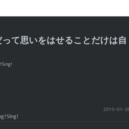
だって思いをはせることだけは自
!Sing!
!
2015
-
01
-
2
ng!SIng!